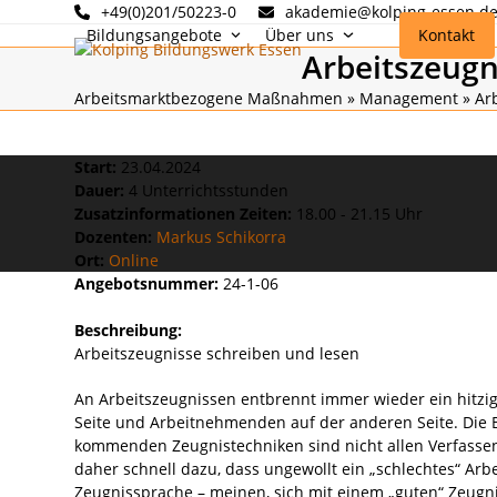
Skip
+49(0)201/50223-0
akademie@kolping-essen.d
to
Bildungsangebote
Über uns
Kontakt
Arbeitszeugni
content
Arbeitsmarktbezogene Maßnahmen
»
Management
»
Ar
Start:
23.04.2024
Dauer:
4 Unterrichtsstunden
Zusatzinformationen Zeiten:
18.00 - 21.15 Uhr
Dozenten:
Markus Schikorra
Ort:
Online
Angebotsnummer:
24-1-06
Beschreibung:
Arbeitszeugnisse schreiben und lesen
An Arbeitszeugnissen entbrennt immer wieder ein hitzig
Seite und Arbeitnehmenden auf der anderen Seite. Die
kommenden Zeugnistechniken sind nicht allen Verfasse
daher schnell dazu, dass ungewollt ein „schlechtes“ Arb
Zeugnissprache – meinen, sich mit einem „guten“ Zeugn