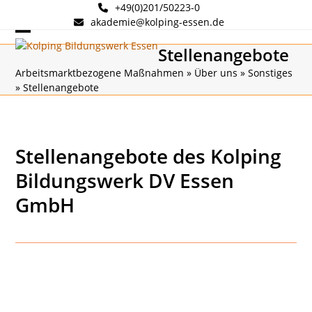
Skip
+49(0)201/50223-0
to
akademie@kolping-essen.de
content
Open
Close
Stellenangebote
mobile
mobile
Arbeitsmarktbezogene Maßnahmen
»
Über uns
»
Sonstiges
»
Stellenangebote
menu
menu
Stellenangebote des Kolping
Bildungswerk DV Essen
GmbH