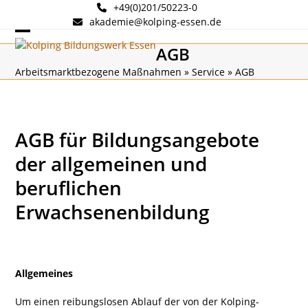
Skip
+49(0)201/50223-0
to
akademie@kolping-essen.de
content
Open
Close
AGB
mobile
mobile
Arbeitsmarktbezogene Maßnahmen
»
Service
»
AGB
menu
menu
AGB für Bildungsangebote
der allgemeinen und
beruflichen
Erwachsenenbildung
Allgemeines
Um einen reibungslosen Ablauf der von der Kolping-