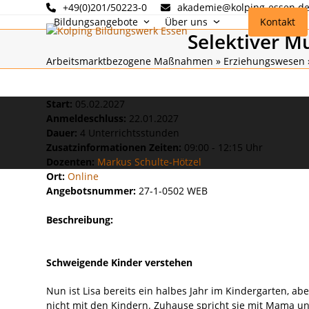
Skip
+49(0)201/50223-0
akademie@kolping-essen.d
to
Bildungsangebote
Über uns
Kontakt
Selektiver M
content
Arbeitsmarktbezogene Maßnahmen
»
Erziehungswesen
Start:
05.02.2027
Anmeldeschluss:
22.01.2027
Dauer:
4 Unterrichtsstunden
Zusatzinformationen Zeiten:
09:00 - 12:15 Uhr
Dozenten:
Markus Schulte-Hötzel
Ort:
Online
Angebotsnummer:
27-1-0502 WEB
Beschreibung:
Schweigende Kinder verstehen
Nun ist Lisa bereits ein halbes Jahr im Kindergarten, a
nicht mit den Kindern. Zuhause spricht sie mit Mama u