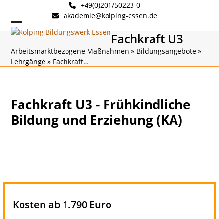
Skip
+49(0)201/50223-0
to
akademie@kolping-essen.de
content
Open
Close
Fachkraft U3
mobile
mobile
Arbeitsmarktbezogene Maßnahmen
»
Bildungsangebote
»
Lehrgänge
»
Fachkraft…
menu
menu
Fachkraft U3 - Frühkindliche
Bildung und Erziehung (KA)
Kosten ab 1.790 Euro