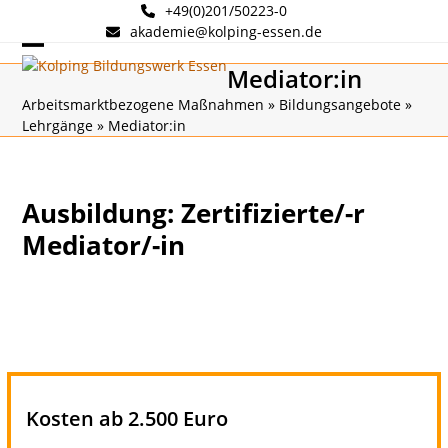
Skip
+49(0)201/50223-0
to
akademie@kolping-essen.de
content
Open
Close
Mediator:in
mobile
mobile
Arbeitsmarktbezogene Maßnahmen
»
Bildungsangebote
»
Lehrgänge
»
Mediator:in
menu
menu
Ausbildung: Zertifizierte/-r
Mediator/-in
Kosten ab 2.500 Euro