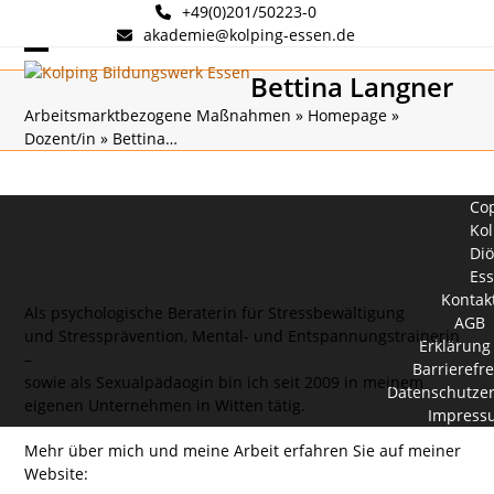
Skip
+49(0)201/50223-0
to
akademie@kolping-essen.de
content
Open
Close
Bettina Langner
mobile
mobile
Arbeitsmarktbezogene Maßnahmen
»
Homepage
»
Dozent/in
»
Bettina…
menu
menu
Cop
Kol
Di
Es
Kontak
Als psychologische Beraterin für Stressbewältigung
AGB
und Stressprävention, Mental- und Entspannungstrainerin
Erklärung
–
Barrierefre
sowie als Sexualpädaogin bin ich seit 2009 in meinem
Datenschutzer
eigenen Unternehmen in Witten tätig.
Impress
Mehr über mich und meine Arbeit erfahren Sie auf meiner
Website: