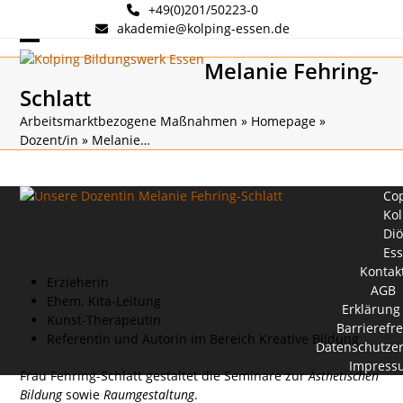
Skip
+49(0)201/50223-0
to
akademie@kolping-essen.de
content
Open
Close
Melanie Fehring-
mobile
mobile
Schlatt
menu
menu
Arbeitsmarktbezogene Maßnahmen
»
Homepage
»
Dozent/in
»
Melanie…
Cop
Kol
Di
Es
Kontak
Erzieherin
AGB
Ehem. Kita-Leitung
Erklärung
Kunst-Therapeutin
Barrierefre
Referentin und Autorin im Bereich Kreative Bildung
Datenschutzer
Impress
Frau Fehring-Schlatt gestaltet die Seminare zur
Ästhetischen
Bildung
sowie
Raumgestaltung
.