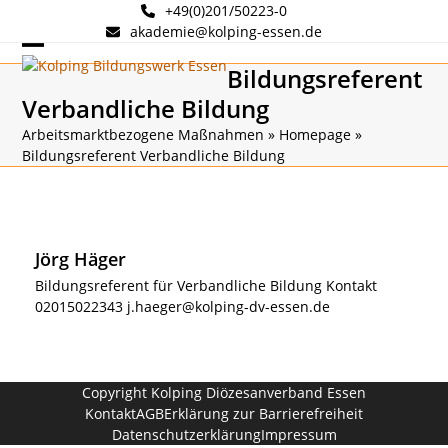
Skip
+49(0)201/50223-0
to
akademie@kolping-essen.de
content
Open
Close
Bildungsreferent
mobile
mobile
Verbandliche Bildung
menu
menu
Arbeitsmarktbezogene Maßnahmen
»
Homepage
»
Bildungsreferent Verbandliche Bildung
Jörg Häger
Bildungsreferent für Verbandliche Bildung Kontakt
02015022343 j.haeger@kolping-dv-essen.de
Copyright
Kolping Diözesanverband Essen
Kontakt
AGB
Erklärung zur Barrierefreiheit
Datenschutzerklärung
Impressum