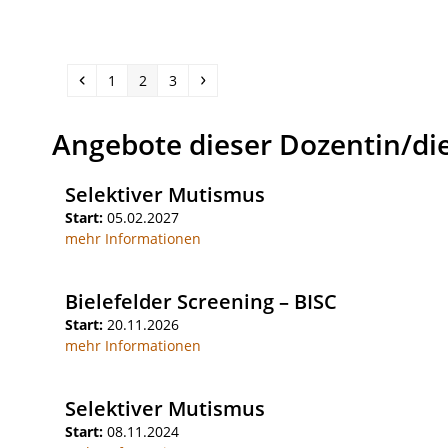
Vorheriger
Seite
Seite
Seite
Vorwärts
1
2
3
Angebote dieser Dozentin/di
Selektiver Mutismus
Start:
05.02.2027
mehr Informationen
Bielefelder Screening – BISC
Start:
20.11.2026
mehr Informationen
Selektiver Mutismus
Start:
08.11.2024