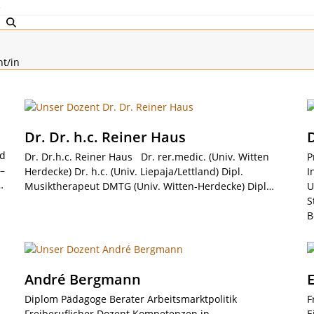
e
t/in
Dr. Dr. h.c. Reiner Haus
nd
Dr. Dr.h.c. Reiner Haus Dr. rer.medic. (Univ. Witten
P
–
Herdecke) Dr. h.c. (Univ. Liepaja/Lettland) Dipl.
I
…
Musiktherapeut DMTG (Univ. Witten-Herdecke) Dipl…
U
S
B
André Bergmann
Diplom Pädagoge Berater Arbeitsmarktpolitik
F
Freiberuflicher Dozent Kompetenzen in
E