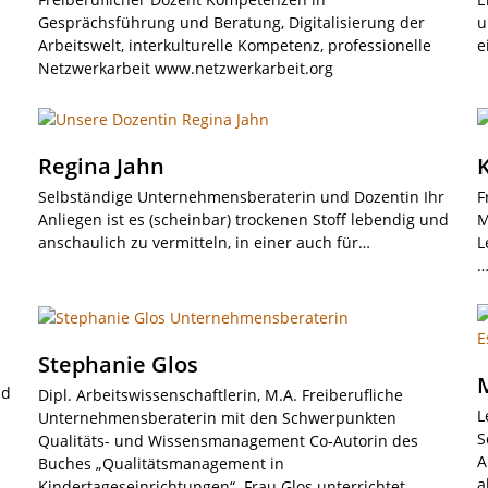
Gesprächsführung und Beratung, Digitalisierung der
u
Arbeitswelt, interkulturelle Kompetenz, professionelle
e
Netzwerkarbeit www.netzwerkarbeit.org
Regina Jahn
Selbständige Unternehmensberaterin und Dozentin Ihr
F
Anliegen ist es (scheinbar) trockenen Stoff lebendig und
M
anschaulich zu vermitteln, in einer auch für…
L
Stephanie Glos
nd
Dipl. Arbeitswissenschaftlerin, M.A. Freiberufliche
L
Unternehmensberaterin mit den Schwerpunkten
S
Qualitäts- und Wissensmanagement Co-Autorin des
A
Buches „Qualitätsmanagement in
a
Kindertageseinrichtungen“. Frau Glos unterrichtet…