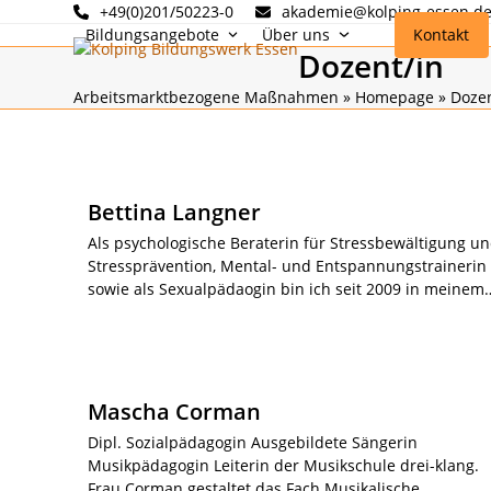
Skip
+49(0)201/50223-0
akademie@kolping-essen.d
to
Bildungsangebote
Über uns
Kontakt
Dozent/in
content
Arbeitsmarktbezogene Maßnahmen
»
Homepage
»
Dozen
Bettina Langner
Als psychologische Beraterin für Stressbewältigung u
Stressprävention, Mental- und Entspannungstrainerin 
sowie als Sexualpädaogin bin ich seit 2009 in meinem
Mascha Corman
Dipl. Sozialpädagogin Ausgebildete Sängerin
Musikpädagogin Leiterin der Musikschule drei-klang.
Frau Corman gestaltet das Fach Musikalische