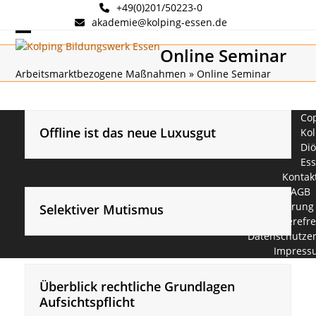
Skip
+49(0)201/50223-0
to
akademie@kolping-essen.de
content
Open
Close
Online Seminar
mobile
mobile
Arbeitsmarktbezogene Maßnahmen
»
Online Seminar
menu
menu
Cop
Offline ist das neue Luxusgut
Kol
Di
Es
Kontak
AGB
Erklärung
Selektiver Mutismus
Barrierefre
Datenschutzer
Impress
Überblick rechtliche Grundlagen
Aufsichtspflicht